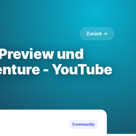
Zurück →
 Preview und
nture - YouTube
Community