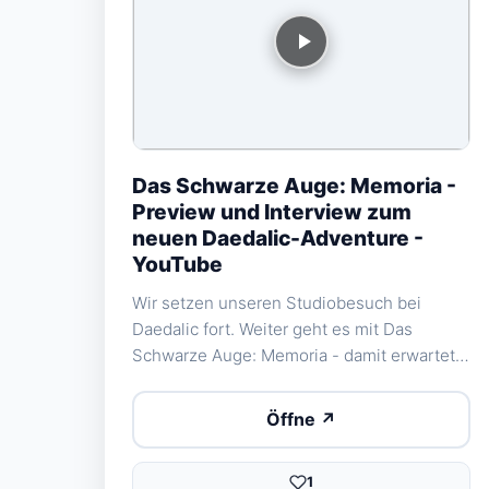
" alt="Das Schwarze Auge: Memoria -
Das Schwarze Auge: Memoria -
Preview und Interview zum neuen
Preview und Interview zum
Daedalic-Adventure - YouTube"
neuen Daedalic-Adventure -
onerror="this.style.display='none'">
YouTube
Wir setzen unseren Studiobesuch bei
Daedalic fort. Weiter geht es mit Das
Schwarze Auge: Memoria - damit erwartet
uns noch dieses Jahr bereits das zweite
Point and Klick-Adventure in der Welt des
Öffne ↗
erfolgreichen Rollenspiel Das Schwarze
Auge. Wir präsentieren euch erste bewegte
1
Bilder und ein Interview mit den