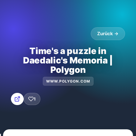
Zurück →
Time's a puzzle in
Daedalic's Memoria |
Polygon
WWW.POLYGON.COM
1