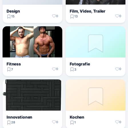
Design
Film, Video, Trailer
0
0
15
13
Fitness
Fotografie
0
0
7
3
Innovationen
Kochen
0
0
28
1