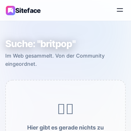
Siteface
Suche: "britpop"
Im Web gesammelt. Von der Community
eingeordnet.
DE
/
EN
🤷‍♂️
Hier gibt es gerade nichts zu